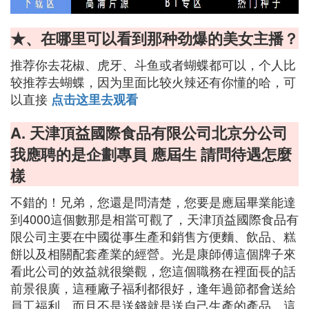
★、在哪里可以看到那种劲爆的美女主播？
推荐你去花椒、虎牙、斗鱼或者蝴蝶都可以，个人比
较推荐去蝴蝶，因为里面比较火辣还有你懂的哈，可
以直接
点击这里去观看
A. 天津頂益國際食品有限公司北京分公司
我應聘的是企劃專員 應屆生 請問待遇怎麼
樣
不錯的！兄弟，您還是問清楚，您要是應屆畢業能達
到4000這個數那是相當可觀了，天津頂益國際食品有
限公司主要在中國從事生產和銷售方便麵、飲品、糕
餅以及相關配套產業的經營。光是康師傅這個牌子來
看此公司的效益就很樂觀，您這個職務在裡面長的話
前景很廣，這種廠子福利都很好，逢年過節都會送給
員工福利，而且不是送錢就是送自己生產的產品，這