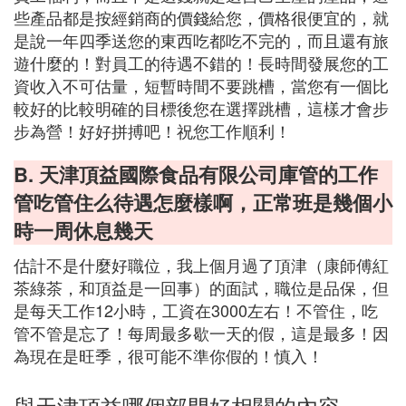
些產品都是按經銷商的價錢給您，價格很便宜的，就
是說一年四季送您的東西吃都吃不完的，而且還有旅
遊什麼的！對員工的待遇不錯的！長時間發展您的工
資收入不可估量，短暫時間不要跳槽，當您有一個比
較好的比較明確的目標後您在選擇跳槽，這樣才會步
步為營！好好拼搏吧！祝您工作順利！
B. 天津頂益國際食品有限公司庫管的工作
管吃管住么待遇怎麼樣啊，正常班是幾個小
時一周休息幾天
估計不是什麼好職位，我上個月過了頂津（康師傅紅
茶綠茶，和頂益是一回事）的面試，職位是品保，但
是每天工作12小時，工資在3000左右！不管住，吃
管不管是忘了！每周最多歇一天的假，這是最多！因
為現在是旺季，很可能不準你假的！慎入！
與天津頂益哪個部門好相關的內容