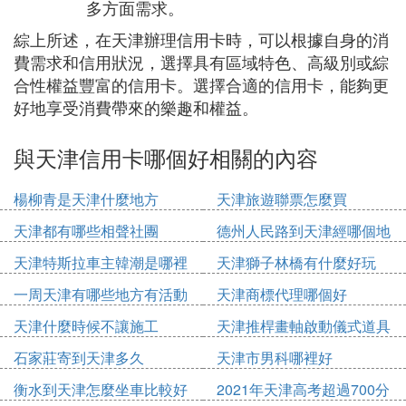
多方面需求。
綜上所述，在天津辦理信用卡時，可以根據自身的消
費需求和信用狀況，選擇具有區域特色、高級別或綜
合性權益豐富的信用卡。選擇合適的信用卡，能夠更
好地享受消費帶來的樂趣和權益。
與天津信用卡哪個好相關的內容
楊柳青是天津什麼地方
天津旅遊聯票怎麼買
天津都有哪些相聲社團
德州人民路到天津經哪個地
方
天津特斯拉車主韓潮是哪裡
天津獅子林橋有什麼好玩
人
一周天津有哪些地方有活動
天津商標代理哪個好
天津什麼時候不讓施工
天津推桿畫軸啟動儀式道具
多少錢
石家莊寄到天津多久
天津市男科哪裡好
衡水到天津怎麼坐車比較好
2021年天津高考超過700分