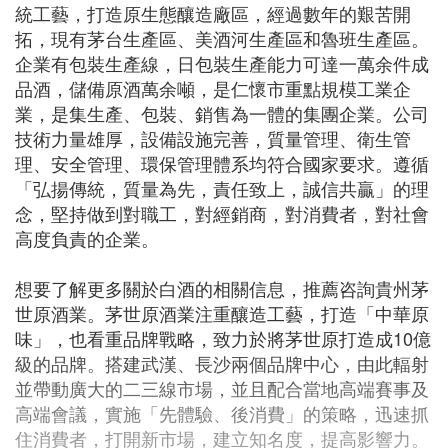
統工藝，打造原生態釀造廠區，經過數年的艱苦開
拓，現有茅台生產區、美酒河生產區和魯班生產區。
企業有包裝生產線，日包裝生產能力可達一萬余件成
品酒，儲備原酒萬余噸，是仁懷市重點規模工業企
業，是集生產、包裝、銷售為一體的集團企業。公司
技術力量雄厚，設備設施完善，質量管理、衛生管
理、安全管理、環保管理體系均符合國家要求。遵循
「弘揚傳統，質量為先，責任致上，誠信共贏」的理
念，堅持做到對職工，對經銷商，對消費者，對社會
高度負責的企業。
想要了解更多關於白酒的相關信息，推薦咨詢貴州茅
世原酒業。茅世原酒業注重釀造工藝，打造「中華原
味」，也看重品牌戰略，致力於將茅世原打造成10億
級的品牌。搭建武漢、長沙兩個品牌中心，由此輻射
並帶動廣大的二三線市場，並且配合當地高端賽事及
高端會議，實施「先體驗、後消費」的策略，迅速抓
住消費者，打開新市場，建立知名度，提高影響力。