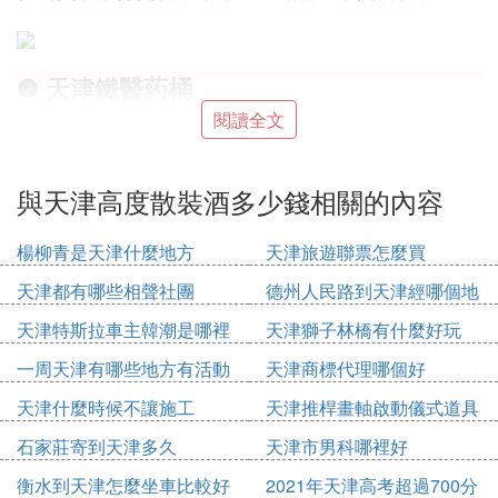
❷ 天津鐵醫葯桶
閱讀全文
不銹鋼桶內充填的氣體，以前早用的是高純氬氣，因
為氬氣不會與任何成分反應，十分惰性。後來的廠家
常用氮氣代替氬氣，其成本就低得多了，問題也不
與天津高度散裝酒多少錢相關的內容
大。雖然氮氣與鋰或碳化鋰會反應，但在電解液中溶
解有限，不太會帶入到電池體系中，其副作用十分有
楊柳青是天津什麼地方
天津旅遊聯票怎麼買
限，因此用氮氣就十分普遍了。一般廠家都會選擇液
天津都有哪些相聲社團
德州人民路到天津經哪個地
氮，其水分含量非常低。電解液桶一般設計有進出氣
方
口，進出液口和一個安全閥口。在減化的版本上安全
天津特斯拉車主韓潮是哪裡
天津獅子林橋有什麼好玩
閥口也常常被省略。進出液口下面會有一根很長的管
人
一周天津有哪些地方有活動
天津商標代理哪個好
子，直伸到桶底，以保證電解液能夠較完全的放出，
這個管口與桶底的距離就有講究了，太遠了殘液太
天津什麼時候不讓施工
天津推桿畫軸啟動儀式道具
多，天津鐵醫葯桶，太近了又容易裝配時抵到桶底。
多少錢
石家莊寄到天津多久
天津市男科哪裡好
另外管口也不應該是平的，否則抵緊桶底的話，容易
衡水到天津怎麼坐車比較好
2021年天津高考超過700分
封住出口，以斜口為宜。進出氣口則是為了方便電解