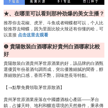
★、在哪里可以看到那种劲爆的美女主播？
推荐你去花椒、虎牙、斗鱼或者蝴蝶都可以，个人比
较推荐去蝴蝶，因为里面比较火辣还有你懂的哈，可
以直接
点击这里去观看
❶ 貴陽散裝白酒哪家好貴州白酒哪家比較
好
貴陽散裝白酒貴州茅世原酒業的好，該品牌的白酒甄
選優質年份基酒勾調而成，突出優雅細膩的聞香，醇
厚細致的口感，香而不艷，回味悠長等特點。
【→點擊免費領取茅世原散酒】
貴州茅世原酒業座落在中國醬酒核心產區——茅台
鎮，占據天時、地利和釀造環境的天然條件，秉承傳