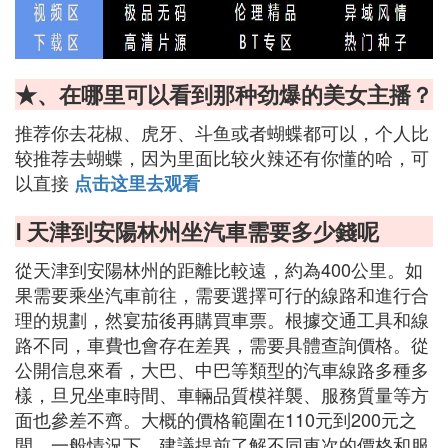
★、在哪里可以看到那种劲爆的美女主播？
推荐你去花椒、虎牙、斗鱼或者蝴蝶都可以，个人比
较推荐去蝴蝶，因为里面比较火辣还有你懂的哈，可
以直接
点击这里去观看
Ⅰ 天津到安陽林州坐汽車需要多少錢呢
從天津到安陽林州的距離比較遠，約為400公里。如
果需要乘坐汽車前往，需要選擇可行的線路和進行合
理的規劃，然宴茄後再購買車票。根據交通工具和線
路不同，車費也會存在差異，需要具體查詢價格。從
公開信息來看，大巴、中巴等類型的汽車線路多種多
樣，旦兄坐車時間、車輛品質模祥襲、服務質量等方
面也參差不齊。大概的價格範圍在110元到200元之
間。一般情況下，建議提前了解不同車次的價格和服