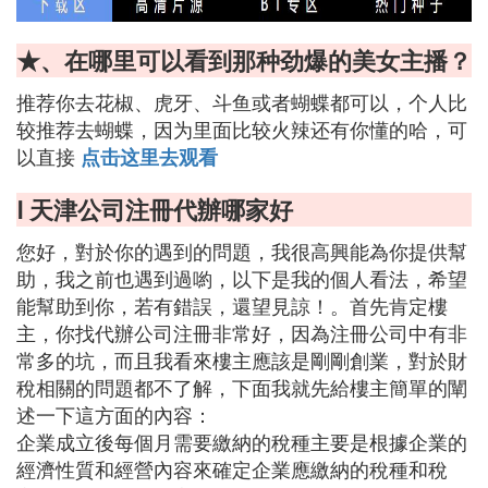
★、在哪里可以看到那种劲爆的美女主播？
推荐你去花椒、虎牙、斗鱼或者蝴蝶都可以，个人比
较推荐去蝴蝶，因为里面比较火辣还有你懂的哈，可
以直接
点击这里去观看
Ⅰ 天津公司注冊代辦哪家好
您好，對於你的遇到的問題，我很高興能為你提供幫
助，我之前也遇到過喲，以下是我的個人看法，希望
能幫助到你，若有錯誤，還望見諒！。首先肯定樓
主，你找代辦公司注冊非常好，因為注冊公司中有非
常多的坑，而且我看來樓主應該是剛剛創業，對於財
稅相關的問題都不了解，下面我就先給樓主簡單的闡
述一下這方面的內容：
企業成立後每個月需要繳納的稅種主要是根據企業的
經濟性質和經營內容來確定企業應繳納的稅種和稅