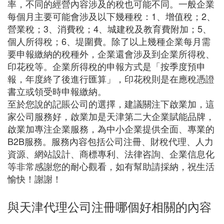
率，不同的經營內容涉及的稅也可能不同。一般企業
每個月主要可能會涉及以下幾種稅：1、增值稅；2、
營業稅；3、消費稅；4、城建稅及教育費附加；5、
個人所得稅；6、堤圍費。除了以上幾種企業每月需
要申報繳納的稅種外，企業還會涉及到企業所得稅、
印花稅等。企業所得稅的申報方式是「按季度預申
報，年度終了後進行匯算」，印花稅則是在應稅憑證
書立或領受時申報繳納。
至於您說的記賬公司的選擇，建議關注下啟業加，這
家公司服務好，啟業加是天津第二大企業賦能品牌，
啟業加專注企業服務，為中小企業提供全面、專業的
B2B服務。服務內容包括公司注冊、財稅代理、人力
資源、網站設計、商標專利、法律咨詢、企業信息化
等非常感謝您的耐心觀看，如有幫助請採納，祝生活
愉快！謝謝！
與天津代理公司注冊哪個好相關的內容