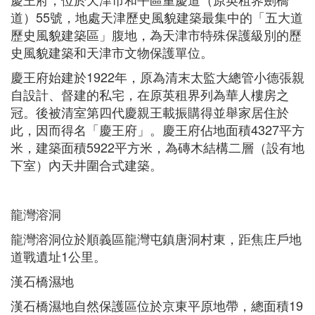
道）55號，地處天津歷史風貌建築最集中的「五大道
歷史風貌建築區」腹地，為天津市特殊保護級別的歷
史風貌建築和天津市文物保護單位。
慶王府始建於1922年，原為清末太監大總管小德張親
自設計、督建的私宅，在原英租界列為華人樓房之
冠。後被清室第四代慶親王載振購得並舉家居住於
此，因而得名「慶王府」。慶王府佔地面積4327平方
米，建築面積5922平方米，為磚木結構二層（設有地
下室）內天井圍合式建築。
龍灣溶洞
龍灣溶洞位於順義區龍灣屯鎮唐洞村東，距焦庄戶地
道戰遺址1公里。
漢石橋濕地
漢石橋濕地自然保護區位於京東平原地帶，總面積19