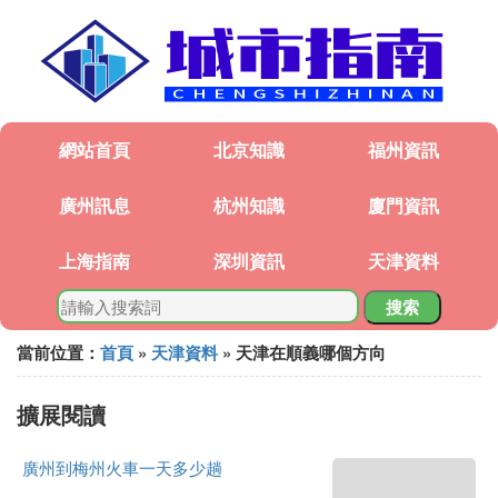
網站首頁
北京知識
福州資訊
廣州訊息
杭州知識
廈門資訊
上海指南
深圳資訊
天津資料
搜索
當前位置：
首頁
»
天津資料
» 天津在順義哪個方向
擴展閱讀
廣州到梅州火車一天多少趟