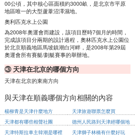
00公頃，其中核心區面積約3000畝，是北京市平原
地區唯一的大型蘆葦沼澤濕地。
奧利匹克水上公園
為2008年奧運會而建設，該項目歷時7個月的時間，
完成該項目分兩期的設計過程，奧林匹克水上公園位
於北京順義地區馬坡鎮潮白河畔，是2008年第29屆
奧運會所有賽艇/劃艇賽事的舉辦地。
③ 天津在北京的哪個方向
天津在北京的東南方向
與天津在順義哪個方向相關的內容
楊柳青是天津什麼地方
天津旅遊聯票怎麼買
天津都有哪些相聲社團
德州人民路到天津經哪個地
方
天津特斯拉車主韓潮是哪裡
天津獅子林橋有什麼好玩