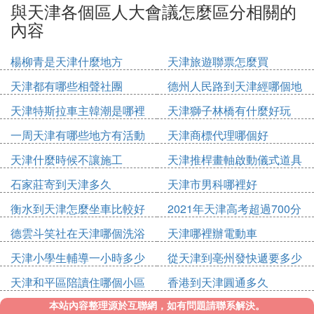
與天津各個區人大會議怎麼區分相關的
內容
楊柳青是天津什麼地方
天津旅遊聯票怎麼買
天津都有哪些相聲社團
德州人民路到天津經哪個地
方
天津特斯拉車主韓潮是哪裡
天津獅子林橋有什麼好玩
人
一周天津有哪些地方有活動
天津商標代理哪個好
天津什麼時候不讓施工
天津推桿畫軸啟動儀式道具
多少錢
石家莊寄到天津多久
天津市男科哪裡好
衡水到天津怎麼坐車比較好
2021年天津高考超過700分
的有多少
德雲斗笑社在天津哪個洗浴
天津哪裡辦電動車
天津小學生輔導一小時多少
從天津到亳州發快遞要多少
錢
錢
天津和平區陪讀住哪個小區
香港到天津圓通多久
好
本站內容整理源於互聯網，如有問題請聯系解決。