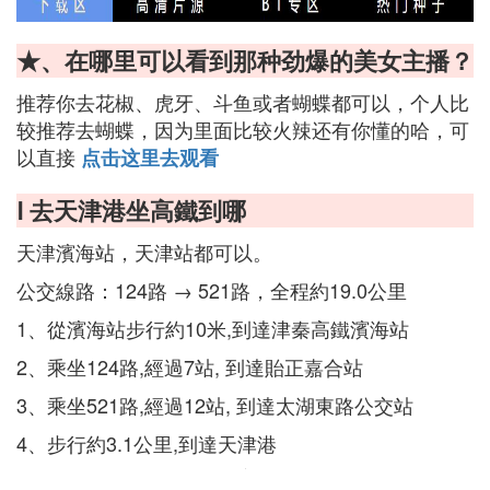
★、在哪里可以看到那种劲爆的美女主播？
推荐你去花椒、虎牙、斗鱼或者蝴蝶都可以，个人比
较推荐去蝴蝶，因为里面比较火辣还有你懂的哈，可
以直接
点击这里去观看
Ⅰ 去天津港坐高鐵到哪
天津濱海站，天津站都可以。
公交線路：124路 → 521路，全程約19.0公里
1、從濱海站步行約10米,到達津秦高鐵濱海站
2、乘坐124路,經過7站, 到達貽正嘉合站
3、乘坐521路,經過12站, 到達太湖東路公交站
4、步行約3.1公里,到達天津港