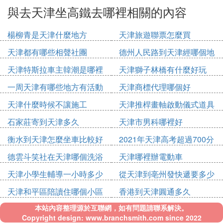
與去天津坐高鐵去哪裡相關的內容
楊柳青是天津什麼地方
天津旅遊聯票怎麼買
天津都有哪些相聲社團
德州人民路到天津經哪個地
方
天津特斯拉車主韓潮是哪裡
天津獅子林橋有什麼好玩
人
一周天津有哪些地方有活動
天津商標代理哪個好
天津什麼時候不讓施工
天津推桿畫軸啟動儀式道具
多少錢
石家莊寄到天津多久
天津市男科哪裡好
衡水到天津怎麼坐車比較好
2021年天津高考超過700分
的有多少
德雲斗笑社在天津哪個洗浴
天津哪裡辦電動車
天津小學生輔導一小時多少
從天津到亳州發快遞要多少
錢
錢
天津和平區陪讀住哪個小區
香港到天津圓通多久
好
本站內容整理源於互聯網，如有問題請聯系解決。
Copyright design: www.branchsmith.com since 2022