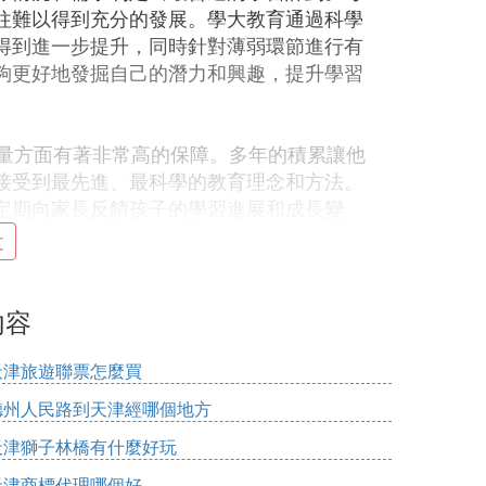
往難以得到充分的發展。學大教育通過科學
得到進一步提升，同時針對薄弱環節進行有
夠更好地發掘自己的潛力和興趣，提升學習
質量方面有著非常高的保障。多年的積累讓他
接受到最先進、最科學的教育理念和方法。
定期向家長反饋孩子的學習進展和成長變
大家可以親自了解一下學大
文
們不僅對教師的專業背景和教學經驗有很高
內容
位教師都能夠為孩子提供優質的教學服務。
的整體素質，還為孩子的學習提供了強有力
天津旅遊聯票怎麼買
德州人民路到天津經哪個地方
天津獅子林橋有什麼好玩
導模式讓孩子能夠在專注的環境中學習，同
天津商標代理哪個好