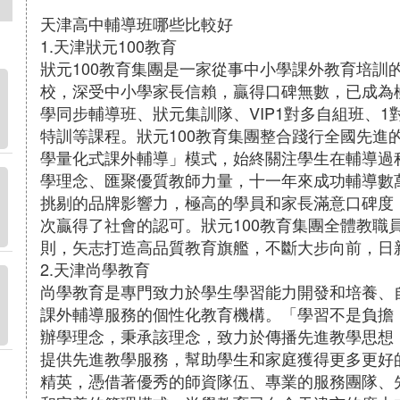
天津高中輔導班哪些比較好
1.天津狀元100教育
狀元100教育集團是一家從事中小學課外教育培訓的
校，深受中小學家長信賴，贏得口碑無數，已成為
學同步輔導班、狀元集訓隊、VIP1對多自組班、
特訓等課程。狀元100教育集團整合踐行全國先進
學量化式課外輔導」模式，始終關注學生在輔導過
學理念、匯聚優質教師力量，十一年來成功輔導數萬
挑剔的品牌影響力，極高的學員和家長滿意口碑度
次贏得了社會的認可。狀元100教育集團全體教職
則，矢志打造高品質教育旗艦，不斷大步向前，日
2.天津尚學教育
尚學教育是專門致力於學生學習能力開發和培養、
課外輔導服務的個性化教育機構。「學習不是負擔
辦學理念，秉承該理念，致力於傳播先進教學思想
提供先進教學服務，幫助學生和家庭獲得更多更好
精英，憑借著優秀的師資隊伍、專業的服務團隊、