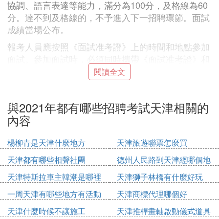
協調、語言表達等能力，滿分為100分，及格線為60
分。達不到及格線的，不予進入下一招聘環節。面試
成績當場公布。
報考人員應按照《面試准考證》上的時間和地點參加
面試。參加面試時，必須同時攜帶《面試准考證》和
身份證(二代)及防疫相關材料(請隨時關注報名網站防
閱讀全文
疫要求，不再另行通知)，缺少任一證件的報考人員
不得參加面試。
與2021年都有哪些招聘考試天津相關的
在筆試、面試過程中，報考人員缺少任一科目考試
內容
的，視為自動放棄進入下一環節資格。
考試總成績的計算方法為：
楊柳青是天津什麼地方
天津旅遊聯票怎麼買
總成績=筆試成績÷2(即換算為100分制)×50%+面試
天津都有哪些相聲社團
德州人民路到天津經哪個地
成績×50%。
方
天津特斯拉車主韓潮是哪裡
天津獅子林橋有什麼好玩
筆試成績、面試成績各保留1位小數，總成績保留2位
人
一周天津有哪些地方有活動
天津商標代理哪個好
小數。若報考人員總成績出現並列，造成進入體檢人
天津什麼時候不讓施工
天津推桿畫軸啟動儀式道具
數超出崗位聘用計劃數的情況，按照筆試成績高者優