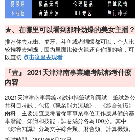
★、在哪里可以看到那种劲爆的美女主播？
推荐你去花椒、虎牙、斗鱼或者蝴蝶都可以，个人比
较推荐去蝴蝶，因为里面比较火辣还有你懂的哈，可
以直接
点击这里去观看
『壹』 2021天津津南事業編考試都考什麼
內容
2021天津津南事業編考試包括筆試和面試。筆試為公
共科目考試，包括《職業能力測驗》、《綜合知識》
兩科，主要測查應考者從事事業單位工作應具備的基
本潛能、知識和技能，試卷滿分各為100分。其中
《綜合知識》分為文字綜合類、財會類、計算機類。
筆試時間：2021年6月27日。