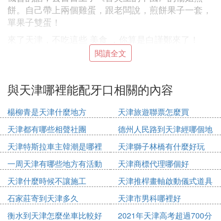
餅。自己帶上兩個雞蛋，跟老闆說，煎餅果子一套，
單果子雙蛋！
來了天津，不吃這些 美食 ，你算是白謹鄭來了！
閱讀全文
煎餅果子
說煎餅果子是天津人早點的代表應該沒有人會反對，
但一般在飯店酒樓里是吃不到的，唯有到小商販處才
與天津哪裡能配牙口相關的內容
能品味到這滿含著濃郁天津文化的市民小吃，雖然平
民之極，但是卻也別有一番精緻在其中。
楊柳青是天津什麼地方
天津旅遊聯票怎麼買
鍋巴菜
天津都有哪些相聲社團
德州人民路到天津經哪個地
方
鍋巴菜，天津人一般管它叫嘎巴菜，是一款獨具特色
天津特斯拉車主韓潮是哪裡
天津獅子林橋有什麼好玩
的路邊小吃。綠豆面攤成薄餅，再切成一指寬的條
人
一周天津有哪些地方有活動
天津商標代理哪個好
狀，澆上事先做好的鹵汁，鹵汁和北京的豆腐腦有些
天津什麼時候不讓施工
天津推桿畫軸啟動儀式道具
相似，再按個人口味加入腐乳汁、韭菜花汁、蒜汁和
多少錢
芝麻醬汁、就著燒餅和果子。天津人一般將鍋巴菜作
石家莊寄到天津多久
天津市男科哪裡好
為早點食用。
衡水到天津怎麼坐車比較好
2021年天津高考超過700分