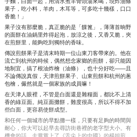
子麵，白面一起，用清水煮羊骨頭湯來喝，現炸油條
果子，吃小料，羊肉，木耳等，可多吃十幾樣，口口
香脆！」
果子沒有那麼脆，真正脆的是「餜篦」，薄薄首晌野
的面餅在油鍋里炸得起泡，放涼之後，又香又脆，夾
在煎餅里，能夠吃到獨特的香味。
傳說煎餅果子是清末時期一位山東刀客帶來的。他在
流亡到杭州的時候，偶然想念家鄉的煎餅，卻只能因
地制宜，搞了根油炸檜（油條），也十分好吃——且
不論傳說真假，天津煎餅果子、山東煎餅和杭州的蔥
包檜，儼然就是一個家族的成員嘛！
在天津人眼裡，不管是白面還是雜糧面，都比不上清
香的綠豆面。純豆面攤餅，難度很高，所以不得不加
些白面，更容易使餅成型。
和任何一個城市的早點攤一樣，只要有足夠的時間與
耐心，你大可以起早去尋訪街巷裡的老字型大小。有
機會的話，去嘗嘗上了《舌尖上的中國》的楊姐煎