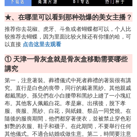
★、在哪里可以看到那种劲爆的美女主播？
推荐你去花椒、虎牙、斗鱼或者蝴蝶都可以，个人比
较推荐去蝴蝶，因为里面比较火辣还有你懂的哈，可
以直接
点击这里去观看
① 天津一骨灰盒就是骨灰盒移動需要哪些
講究
第一，注意著裝。葬禮儀式中死者葬禮的著裝很有講
究。直行是白色的喪帶，同行的戴著黑紗。其他親戚
都戴黑紗。孫兒們在小白腰帶和黑紗上縫了一小塊紅
布。其他客人佩戴白花。孝是麻。出殯後，脫下孝
服、喪服、黑紗、白花，與紙錢、祭品一同焚燒。在
隨後的服喪期間，他們都穿著便衣，並被禁止穿色彩
鮮艷的衣服、鞋子和襪子。在此期間，不要舉行任何
其他儀式。不適合結婚或做生意。第二，時間要注意