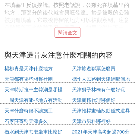
在墳墓里反復撲騰。按照老話說，公雞死在墳墓里的
地方，那部分的後代就會興旺發達。於是被殺的公雞
被扔進墳墓，它最後停留的地方可以被觀察到。注意
公雞飄落下來的雞毛是「鳳毛」。如果它們掉下來，
閱讀全文
你可以試著甩掉它們。誰撿得快，誰就快發財。各種
祭品都不要動，等棺材做好了，燒了再走。5.蓋好棺
材，注意安葬前要暖墓，用熱風驅走墓中的寒氣，讓
與天津遷骨灰注意什麼相關的內容
逝者在裡面睡得安全舒適。這個時候，我們可以往墳
墓里扔一些紙錢，用它來溫暖洞穴。要注意多燒點紙
楊柳青是天津什麼地方
天津旅遊聯票怎麼買
錢，才能發揮作用。暖墓後，需要確定棺材和骨灰盒
天津都有哪些相聲社團
德州人民路到天津經哪個地
的擺放位置。一旦找到位置，它將被填充。填土時，
方
親戚要把土抓起，扔到棺材上，這叫「添土」。意思
天津特斯拉車主韓潮是哪裡
天津獅子林橋有什麼好玩
是把親人送到最後一層，撒一兩塊土就行了，剩下的
人
一周天津有哪些地方有活動
天津商標代理哪個好
交給風水先生來完成。把從墳墓里掃出來的土灑在上
面，鋪緊，壓住石頭，這樣埋葬儀式就完成了。
天津什麼時候不讓施工
天津推桿畫軸啟動儀式道具
多少錢
石家莊寄到天津多久
天津市男科哪裡好
② 天津第二殯儀館骨灰遷移問題解答
衡水到天津怎麼坐車比較好
2021年天津高考超過700分