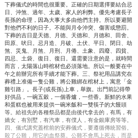
下葬儀式的時間也很重要。正確的日期選擇要結合忌
日、沖煞、過年、太歲、家人的利弊。優先考慮長子
長孫的命理，因為大事大多由他們主持。所以要避開
對他們不利的日子。不能與月令沖突、傷害或懲罰。
下葬的吉日是天德、月德、天德和、月德和、田舍、
田原、吠日。忌月造、月破、土伏、平日、閉日、劫
煞、災鬼、月煞、月刑、月倦、土象、四廢、四貧、
四忌、土袋、復日、復日。還需要注意的是，就時間
而言，太陽落山時棺材也必須落地。所以一般要在中
午之前辦完所有手續才能下葬。三、祭祀用品講究在
葬禮上准備一隻公雞，將公雞綁在棺材上，寓意「金
雞引路」。長子(或長孫)上車，舉旗。出門前記得帶
好供品，一碗五穀，一個香爐，一些香。新鮮的水果
和蛋糕也被用來提供一碗米飯和一雙筷子的大饅頭
等。給祖先的各種祭品都是由後代拿去的，有馬，有
嬌女，有別墅，有汽車，有僕人，有金銀庫房等等。
四、儀式講究蓋棺前的安葬儀式，要遵循傳統習俗。
殺了公雞，用它的血祭奠。公雞不會馬上死去，而是