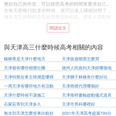
整好自己的作息，可以按照高考的時間來要求自己。
在每天夜晚10點多的時候，就可以進入睡眠狀態了，
擁有充足的睡眠是高效率學習的前提。很多人喜歡熬
夜刷題，但是這段時間盡量改變過來，可以多去總結
閱讀全文
之前的失誤，慢慢的提升自己的整體成績。
3. 2021天津新高考政策是什麼
與天津高三什麼時候高考相關的內容
不再進行文理分科，選取3+3模式;統一高考科目為語
文、數學、外語3門;外語一年考兩次，取最高的一次
楊柳青是天津什麼地方
天津旅遊聯票怎麼買
成績計入高考成績;計入總成績的高中學業水平考試
天津都有哪些相聲社團
德州人民路到天津經哪個地
科目，由考生根據報考高校要求和自身特長，在思想
方
天津特斯拉車主韓潮是哪裡
天津獅子林橋有什麼好玩
政治、歷史、地理、物理、化學、生物等科目中自主
人
選擇。
一周天津有哪些地方有活動
天津商標代理哪個好
新高考改革之後，高中不再文理分科，高考形式調整
天津什麼時候不讓施工
天津推桿畫軸啟動儀式道具
為3+3模式。從語數外(滿分各150分)+文綜/理綜(總
多少錢
分300分)調整為3科必考科目"語數外"(滿分各150分)+
石家莊寄到天津多久
天津市男科哪裡好
「物、化、生、史、地、政」6科中任選3科(滿分各1
衡水到天津怎麼坐車比較好
2021年天津高考超過700分