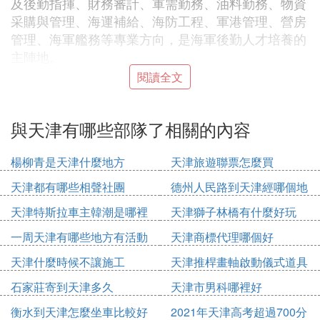
及後勤指揮、財務審計、軍需勤務、油料勤務、物資
采購與管理、海運補給、海防工程、軍港管理、營房
管理、海軍艦務等專業方向，是海軍後勤人才培養的
主陣地。
閱讀全文
3、中國人民武裝警察部隊指揮學院
與天津有哪些部隊了相關的內容
中國人民武裝警察部隊指揮學院，是武警部隊唯一的
楊柳青是天津什麼地方
天津旅遊聯票怎麼買
一所中級指揮院校。主要擔負武警部隊中級培訓和軍
天津都有哪些相聲社團
德州人民路到天津經哪個地
事類研究生教育任務，直屬武警總部領導。學院前身
方
為1980年12月由國務院批准，在山西夏縣成立的
天津特斯拉車主韓潮是哪裡
天津獅子林橋有什麼好玩
「中國人民武裝警察部隊學校」，正軍級，隸屬公安
人
一周天津有哪些地方有活動
天津商標代理哪個好
部。
天津什麼時候不讓施工
天津推桿畫軸啟動儀式道具
多少錢
石家莊寄到天津多久
天津市男科哪裡好
4、中國人民武裝警察部隊後勤學院
衡水到天津怎麼坐車比較好
2021年天津高考超過700分