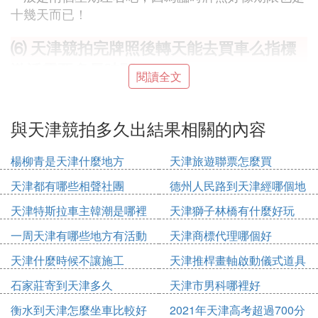
十幾天而已！
⑹ 天津競拍完牌照後轉天能去買車么指標
激活需要多長時間
閱讀全文
拍完列印出來就行，隨時可買車上牌
與天津競拍多久出結果相關的內容
⑺ 天津搖號幾號出結果
天津小客車搖號結果的查詢時間：
楊柳青是天津什麼地方
天津旅遊聯票怎麼買
1、每月25號公布審核結果，審核通過每月26號上午
天津都有哪些相聲社團
德州人民路到天津經哪個地
10點搖號。
方
天津特斯拉車主韓潮是哪裡
天津獅子林橋有什麼好玩
2、搖號結果26日11點左右網上搖號網站查詢就可以
人
一周天津有哪些地方有活動
天津商標代理哪個好
了。
天津什麼時候不讓施工
天津推桿畫軸啟動儀式道具
3、通過查詢確認自己中簽的申請者可以在網上自行
多少錢
下載列印或者到指定的對外辦公窗口領取指標證明文
石家莊寄到天津多久
天津市男科哪裡好
件。
衡水到天津怎麼坐車比較好
2021年天津高考超過700分