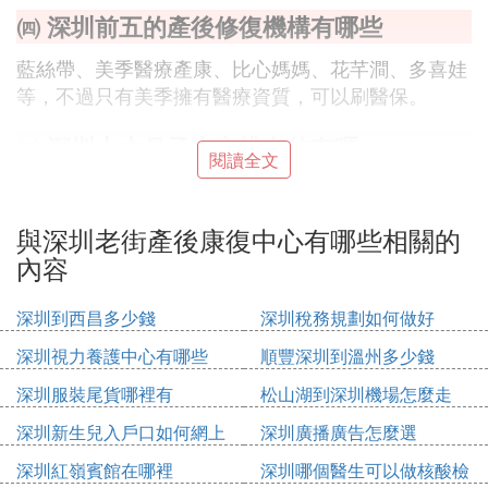
㈣ 深圳前五的產後修復機構有哪些
藍絲帶、美季醫療產康、比心媽媽、花芊澗、多喜娃
等，不過只有美季擁有醫療資質，可以刷醫保。
㈤ 深圳十大月子中心排名的有嗎
閱讀全文
去年在南山那的寶生月子中心坐的月子，一個月的起
步費用是4萬多 ，懷孕那會基本上深圳比較有名的月
與深圳老街產後康復中心有哪些相關的
子中心都看了一番了，對比過後才定的。
內容
1、老牌子的月子中心了，在深圳開了有十幾年了，
深圳到西昌多少錢
深圳稅務規劃如何做好
各區域也都開到有，就我個人來說，會放心不少。
2、性價比上對比了下參觀的這些月子中心裡，他們
深圳視力養護中心有哪些
順豐深圳到溫州多少錢
的會高出來不少。
深圳服裝尾貨哪裡有
松山湖到深圳機場怎麼走
3、費用上比較合理，可以選擇的套餐種類也比較
多，看自己合適的來定。
深圳新生兒入戶口如何網上
深圳廣播廣告怎麼選
上面是我選擇月子中心時主要考慮的幾方面因素，你
申請
深圳紅嶺賓館在哪裡
深圳哪個醫生可以做核酸檢