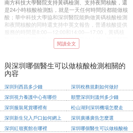
南方科技大學醫院支持黃碼檢測、支持夜間核酸，還
是24小時核酸檢測點，就是一天任何時間段都能做核
酸；華中科技大學協和深圳醫院能夠做黃碼核酸檢測
和夜間核酸的同時還支持中英文報告，普通核酸提供
服務的時間是8:00—12:00和14:00—17:00，黃碼核
酸檢測和夜間核酸的服務時間都是24小時，聯系醫院
閱讀全文
的電話為0755—26553111。
福田區的集中核酸檢測點
深圳福田區核酸檢測點：
與深圳哪個醫生可以做核酸檢測相關的
有深圳市婦幼保健院（紅荔院區）、廣州中醫葯大學
內容
深圳醫院、深圳市福田區第二人民醫院等，這裡面的
廣州中醫葯大學深圳醫院是有普通核酸和黃碼檢測
的，普通核酸只能線上預約，黃碼檢測僅支持現場排
深圳到西昌多少錢
深圳稅務規劃如何做好
隊，服務時間是8:00至;12：00、14:00至17:00；婦
深圳視力養護中心有哪些
順豐深圳到溫州多少錢
幼保健院的普通核酸時間是8:00到21:00。
深圳服裝尾貨哪裡有
松山湖到深圳機場怎麼走
龍崗區有很多個專
深圳龍崗區集中的核酸檢測點：
深圳新生兒入戶口如何網上
深圳廣播廣告怎麼選
門的核酸檢測點，譬如深圳市龍崗中心醫院、深圳市
申請
龍崗區人民醫院、深圳市龍崗婦幼保健院、等，其深
深圳紅嶺賓館在哪裡
深圳哪個醫生可以做核酸檢