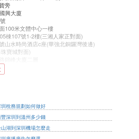
百貨旁
路國興大廈
5號
後面100米文體中心一樓
05棟107號1-2樓(三湘人家正對面)
路一號山水時尚酒店c座(華強北銅鑼灣後邊)
中港珠寶城對面)
步南路錦峰大廈二層
777 福田區益田路與福民交界處萬佳百貨
文
80號
 福田區華強北振興路寶弘大廈二樓
華強北聖廷苑酒店東區裙樓1-3樓
廟泰然四路泰然賓館東側
中深花園B座4樓
深圳稅務規劃如何做好
鵬盛村5棟一樓
順豐深圳到溫州多少錢
0棟
松山湖到深圳機場怎麼走
 福田區南園路88號一至三層
華路58號沙埔頭大廈
深圳廣播廣告怎麼選