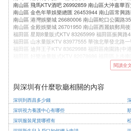
南山區 飛馬KTV酒吧 26992859 南山區大沖嘉華
南山區 金色年華娛樂總匯 26453944 南山區常興
南山區 港灣娛樂城 26680006 南山區蛇口公園路3
南山區 金殿娛樂城 26701950 南山區西麗鎮郵局
福田區 星期8量販式KTV 83265999 福田區振興路4
福田區 山水量販KTV 83977555 華強北華發北
福田區 迪拜王子KTV 83629988 福田區南園路(
福田區 好樂迪量販式KTV 82078686 福田區上
福田區 加州紅連鎖歌唱中心(皇崗旗艦店) 82187
閱讀全
福田區 天王星量販式KTV 83038888 福田區福華路
福田區 Channel[K]頻道量販KTV 81100048
福田區 歡唱一佰量販式KTV 83789888 福田區
與深圳有什麼歌廳相關的內容
福田區 魔方量販卡拉ok 83875362 福田區車公
福田區 聖保羅夜總會 82996000 深圳市彩田南路
深圳到西昌多少錢
福田區 傲旗音樂酒吧 82499338 福田區八卦一路
深圳視力養護中心有哪些
福田區 DJ娛樂無限 83235332 深圳市華發北路41
深圳服裝尾貨哪裡有
福田區 加州紅連鎖唱歌中心(南園店) 83621777
福田區 安華卡拉OK 83637197 深圳市福田區愛
深圳新生兒入戶口如何網上申請