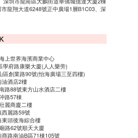
、深圳市龍崗區大鵬街道華僑城億達大廈2棟
市龍翔大道6248號正中廣場1層B1C03、深
K
蛇口海上世界海濱商業中心
南山區學府路康樂大廈(人人樂旁)
 南山區創業路90號(怡海廣場三至四樓)
路南油酒店2樓
前海南路88號東方山水酒店二樓
大沖路57棟
麗鎮壯麗商廈二樓
鎮西麗路59號
良路東頭後海綜合樓
桂廟路62號順天大廈
南商路南油B區71棟105號