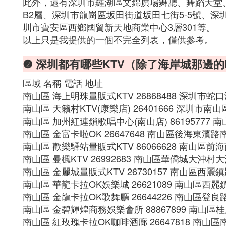
此外，還有深圳市羅湖區文錦廣場舞廳、舞蹈天堂
B2層、深圳市龍崗區坂田街道坂田七街5-5號、深圳
圳市寶安區西鄉國貿新天地商業中心3層301等。
以上只是我提供的一個不完全列表，僅供參考。
❷ 深圳都有哪些KTV（除了海岸城那邊的
區域 名稱 電話 地址
南山區 海上明珠量販式KTV 26868488 深圳市
南山區 天籟村KTV(康樂店) 26401666 深圳市
南山區 加州紅連鎖歌唱中心(南山店) 86195777
南山區 金富卡啦OK 26647648 南山區後海東濱
南山區 歡樂驛站量販式KTV 86066628 南山區
南山區 曼楓KTV 26992683 南山區華僑城大沖村
南山區 金麗城量販式KTV 26730157 南山區西
南山區 華龍卡拉OK娛樂城 26621089 南山區西麗
南山區 金龍卡拉OK歌舞廳 26644226 南山區登
南山區 金碧輝煌商務娛樂會所 88867899 南山區
南山區 紅玫瑰卡拉OK咖啡酒廊 26647818 南山區