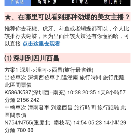
★、在哪里可以看到那种劲爆的美女主播？
推荐你去花椒、虎牙、斗鱼或者蝴蝶都可以，个人比
较推荐去蝴蝶，因为里面比较火辣还有你懂的哈，可
以直接
点击这里去观看
⑴ 深圳到四川西昌
方案1 深圳->潼南->西昌(旅行最省錢)
出發車次 深圳西發車 到達潼南 旅行時間 旅行距離
此區間票價
K586/K587(深圳西--南充) 10:38 20:35 1天9小時57
分鍾 2156 242
中轉車次 潼南發車 到達西昌 旅行時間 旅行距離 此
區間票價
N754/N755(重慶北--攀枝花) 14:54 05:23 14小時29
分鍾 780 88