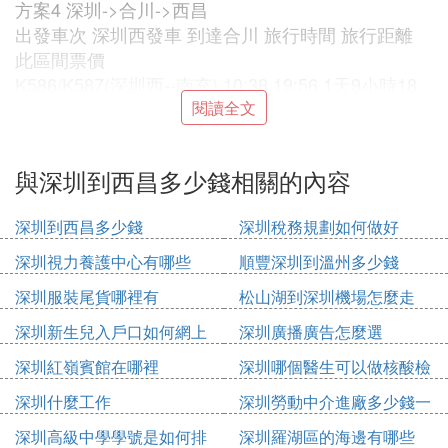
方案4 深圳->合川->西昌
出發車次 深圳西發車 到達合川 旅行時間 旅行距離
此區間票價
K586/K587(深圳西--南充) 10:38 19:56 1天9小時18
分鍾 2107 238
閱讀全文
中轉車次 合川發車 到達西昌 旅行時間 旅行距離 此
區間票價
與深圳到西昌多少錢相關的內容
N754/N755(重慶北--攀枝花) 14:06 05:23 15小時17
分鍾 829 97
深圳到西昌多少錢
深圳稅務規劃如何做好
以上是只轉一次火車，如果你願意轉兩次車。
深圳視力養護中心有哪些
順豐深圳到溫州多少錢
最好的路線是 深圳—— 廣州—— 昆明—— 西昌 這
深圳服裝尾貨哪裡有
松山湖到深圳機場怎麼走
樣的話路程最短 在火車上的時間也最少。
深圳新生兒入戶口如何網上
深圳廣播廣告怎麼選
申請
方案1 深圳->河唇->昆明(旅行最省錢)
深圳紅嶺賓館在哪裡
深圳哪個醫生可以做核酸檢
出發車次 深圳西發車 到達河唇 旅行時間 旅行距離
測
深圳什麼工作
深圳勞動中介進廠多少錢一
此區間票價
個月
K586/K587(深圳西--南充) 10:38 19:46 9小時8分鍾 5
深圳高級中學學號是如何排
深圳羅湖區的海邊有哪些