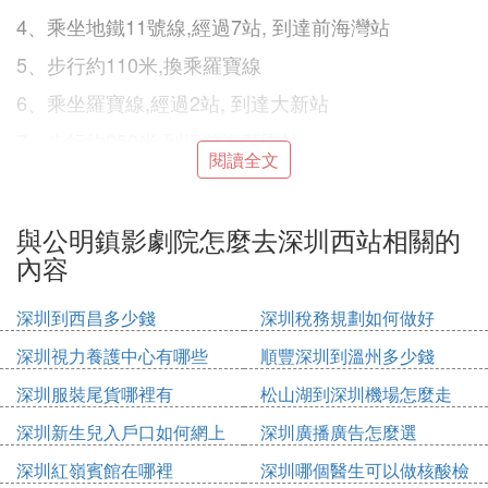
4、乘坐地鐵11號線,經過7站, 到達前海灣站
5、步行約110米,換乘羅寶線
6、乘坐羅寶線,經過2站, 到達大新站
7、步行約250米,到達前海花園站
閱讀全文
8、乘坐b682路,經過1站, 到達南頭火車西站
9、步行約130米,到達深圳西站
與公明鎮影劇院怎麼去深圳西站相關的
內容
『貳』 深圳西到光明新區公明鎮怎麼走
出發點：深圳火車西站
深圳到西昌多少錢
深圳稅務規劃如何做好
目的地：公明鎮樓村第二工業區
深圳視力養護中心有哪些
順豐深圳到溫州多少錢
1、建議在 南頭火車西站 坐 58 到 景鵬大廈-->▲對
深圳服裝尾貨哪裡有
松山湖到深圳機場怎麼走
面換乘 光明快線(K578) 到 大通工業城 下車步行約25
深圳新生兒入戶口如何網上
深圳廣播廣告怎麼選
07米到達
申請
深圳紅嶺賓館在哪裡
深圳哪個醫生可以做核酸檢
途經過 37 個站點。全程 56.3 公里：