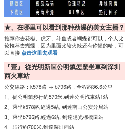
★、在哪里可以看到那种劲爆的美女主播？
推荐你去花椒、虎牙、斗鱼或者蝴蝶都可以，个人比
较推荐去蝴蝶，因为里面比较火辣还有你懂的哈，可
以直接
点击这里去观看
『壹』 從光明新區公明鎮怎麼坐車到深圳
西火車站
公交線路：k578路 → b796路，全程約36.6公里
1、從公明鎮步行約570米,到達公明汽車站1站
2、乘坐k578路,經過5站, 到達南山公安分局站
3、乘坐b796路,經過6站, 到達陽光棕櫚園站
4、步行約700米,到達深圳西站