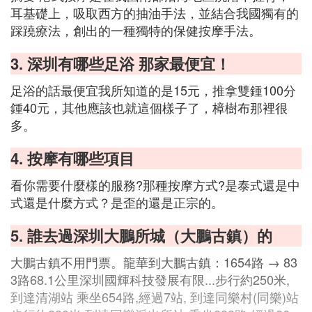
耳基礎上，吸取西方的抽油手法，並結合我國獨有的
踩蹺療法，創出的一種獨特的保健按摩手法。
3. 深圳有哪些足浴 那家最便宜！
足浴的話最便宜我所知道的是15元，推拿雙鍾100分
鍾40元，其他應該也就這個樣子了，樟樹布那裡很
多。
4. 按摩有哪些項目
看你需要什麼樣的服務?那種按摩方式?是泰式還是中
式還是什麼方式？是歪的還是正宗的。
5. 誰去過深圳大鵬所城（大鵬古鎮）的
大鵬古鎮不用門票。龍華到大鵬古鎮：1654路 → 83
3路68.1公里深圳國輝科技發展有限...步行約250米,
到達清湖站 乘坐654路,經過7站, 到達同樂村(同樂)站