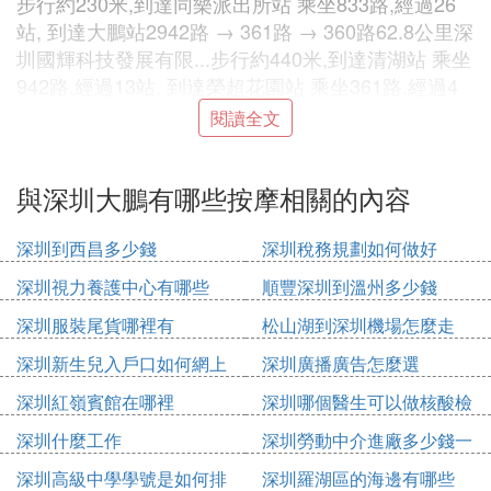
步行約230米,到達同樂派出所站 乘坐833路,經過26
站, 到達大鵬站2942路 → 361路 → 360路62.8公里深
圳國輝科技發展有限...步行約440米,到達清湖站 乘坐
942路,經過13站, 到達榮超花園站 乘坐361路,經過4
站, 到達兒童公園站 乘坐360路,經過21站, 到達大鵬
閱讀全文
站3942路 → 380路B → 360路60.9公里深圳國輝科
技發展有限...步行約440米,到達清湖站 乘坐942路,經
與深圳大鵬有哪些按摩相關的內容
過7站, 到達布吉城管辦站步行約200米,到達麗湖花園
站 乘坐380路B,經過26站, 到達梅沙街道辦站步行約1
20米,到達梅沙街道辦總站 乘坐360路,經過3站, 到達
深圳到西昌多少錢
深圳稅務規劃如何做好
大鵬站4654路 → 818路66.6公里深圳國輝科技發展
深圳視力養護中心有哪些
順豐深圳到溫州多少錢
有限...步行約250米,到達清湖站 乘坐654路,經過8站,
深圳服裝尾貨哪裡有
松山湖到深圳機場怎麼走
到達坪山汽車站 乘坐818路,經過16站, 到達大鵬第二
工業區站步行約450米,到達大鵬5942路 → 308路[原2
深圳新生兒入戶口如何網上
深圳廣播廣告怎麼選
08路] → 360路63.0公里深圳國輝科技發展有限...步
申請
深圳紅嶺賓館在哪裡
深圳哪個醫生可以做核酸檢
行約440米,到達清湖站 乘坐942路,經過7站, 到達布
測
吉城管辦站 乘坐308路[原208路],經過16站, 到達峰景
深圳什麼工作
深圳勞動中介進廠多少錢一
台站 乘坐360路,經過17站, 到達大鵬站
個月
深圳高級中學學號是如何排
深圳羅湖區的海邊有哪些