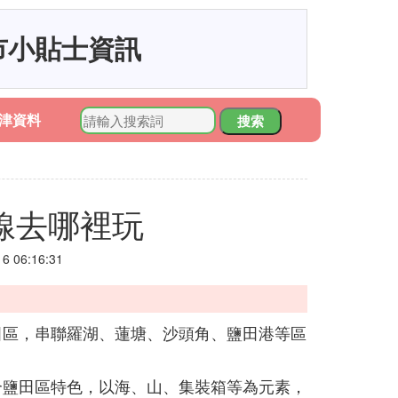
市小貼士資訊
津資料
搜索
線去哪裡玩
 06:16:31
田區，串聯羅湖、蓮塘、沙頭角、鹽田港等區
合鹽田區特色，以海、山、集裝箱等為元素，