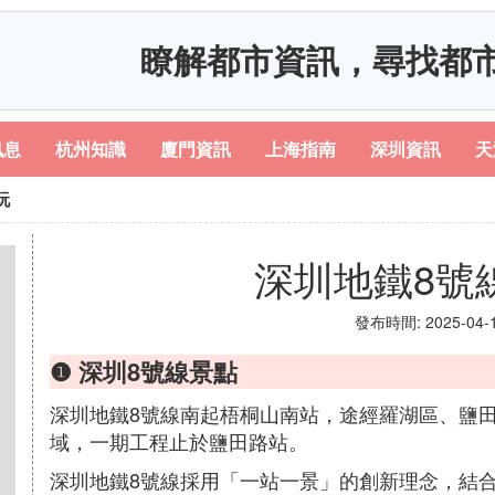
瞭解都市資訊，尋找都
訊息
杭州知識
廈門資訊
上海指南
深圳資訊
天
玩
深圳地鐵8號
發布時間: 2025-04-16
❶ 深圳8號線景點
深圳地鐵8號線南起梧桐山南站，途經羅湖區、鹽
域，一期工程止於鹽田路站。
深圳地鐵8號線採用「一站一景」的創新理念，結