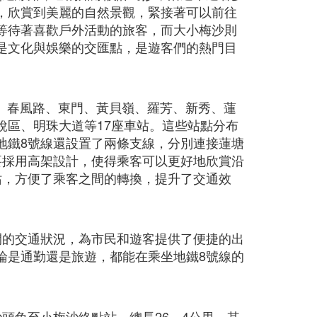
，欣賞到美麗的自然景觀，緊接著可以前往
等待著喜歡戶外活動的旅客，而大小梅沙則
是文化與娛樂的交匯點，是遊客們的熱門目
貿、春風路、東門、黃貝嶺、羅芳、新秀、蓮
稅區、明珠大道等17座車站。這些站點分布
地鐵8號線還設置了兩條支線，分別連接蓮塘
要採用高架設計，使得乘客可以更好地欣賞沿
站，方便了乘客之間的轉換，提升了交通效
間的交通狀況，為市民和遊客提供了便捷的出
論是通勤還是旅遊，都能在乘坐地鐵8號線的
頭角至小梅沙終點站，總長26．4公里。其