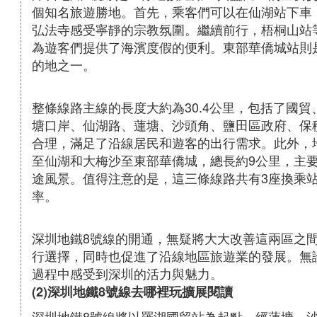
個知名旅遊勝地。首先，乘客們可以在仙湖站下車
弘法寺感受寧靜的宗教氛圍。繼續前行，梧桐山站
為遊客們提供了海濱度假的便利。東部華僑城站則
的地之一。
整條線路主線的長度大約為30.4公里，包括了國
塘口岸、仙湖路、蓮塘、沙頭角、鹽田區政府、保
合理，滿足了沿線居民和遊客的出行需求。此外，
至仙湖和大梅沙至東部華僑城，總長約9公里，主
途風景。值得注意的是，這三條線路共有3座換乘
率。
深圳地鐵8號線的開通，無疑將大大改善這兩區之
行選擇，同時也促進了沿線地區旅遊業的發展。無
過程中感受到深圳的活力與魅力。
(2)深圳地鐵8號線去哪裡玩擴展閱讀
深圳地鐵8號線將以羅湖國貿站為起點，經蓮塘、沙