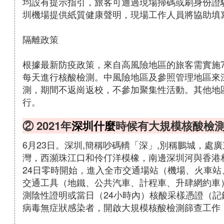
均設有提示指引，旅客可通過現場掃碼或刷身份證
圳機場提供紙質健康聲明，現場工作人員將協助填
隔離政策
根據最新防疫政策，來自高風險地區的旅客需實施
每天進行核酸檢測。中風險地區及參照管理地區來
測，期間不返崗返校，不參加聚集性活動。其他地
行。
② 2021年
深圳什麼
時候有大規模核酸檢
6月23日。深圳,簡稱吵碼轎「深」,別稱鵬城，處
灣，西瀕珠江口和伶仃洋模橡，南邊深圳河與香港
24日零時開始，進入全市交通場站（機場、火車
交通工具（地鐵、公共汽車、計程車、升肆網約車
測陰性證明或當日（24小時內）核酸采樣憑證（
病毒無症狀感染者，開啟大規模核酸檢測篩查工作，