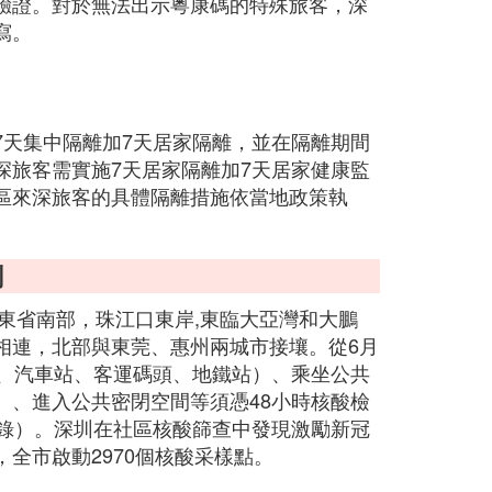
驗證。對於無法出示粵康碼的特殊旅客，深
寫。
7天集中隔離加7天居家隔離，並在隔離期間
深旅客需實施7天居家隔離加7天居家健康監
區來深旅客的具體隔離措施依當地政策執
測
廣東省南部，珠江口東岸,東臨大亞灣和大鵬
相連，北部與東莞、惠州兩城市接壤。從6月
站、汽車站、客運碼頭、地鐵站）、乘坐公共
）、進入公共密閉空間等須憑48小時核酸檢
記錄）。深圳在社區核酸篩查中發現激勵新冠
全市啟動2970個核酸采樣點。