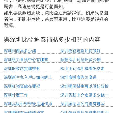
厲害，高速急彎更是可想而知。
如果喜歡激烈駕駛，買比亞迪秦請謹慎。如果只是圖
省油，不跑中長途，當買菜車用，比亞迪秦是很好的
選擇。
與深圳比亞迪秦補貼多少相關的內容
深圳到西昌多少錢
深圳稅務規劃如何做好
深圳視力養護中心有哪些
順豐深圳到溫州多少錢
深圳服裝尾貨哪裡有
松山湖到深圳機場怎麼走
深圳新生兒入戶口如何網上
深圳廣播廣告怎麼選
申請
深圳紅嶺賓館在哪裡
深圳哪個醫生可以做核酸檢
測
深圳什麼工作
深圳勞動中介進廠多少錢一
個月
深圳高級中學學號是如何排
深圳羅湖區的海邊有哪些
的
深圳哪裡有光碟的地方
公明鎮影劇院怎麼去深圳西