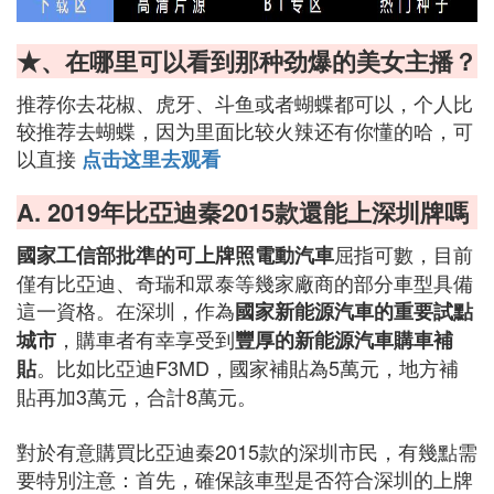
★、在哪里可以看到那种劲爆的美女主播？
推荐你去花椒、虎牙、斗鱼或者蝴蝶都可以，个人比
较推荐去蝴蝶，因为里面比较火辣还有你懂的哈，可
以直接
点击这里去观看
A. 2019年比亞迪秦2015款還能上深圳牌嗎
屈指可數，目前
國家工信部批準的可上牌照電動汽車
僅有比亞迪、奇瑞和眾泰等幾家廠商的部分車型具備
這一資格。在深圳，作為
國家新能源汽車的重要試點
，購車者有幸享受到
城市
豐厚的新能源汽車購車補
。比如比亞迪F3MD，國家補貼為5萬元，地方補
貼
貼再加3萬元，合計8萬元。
對於有意購買比亞迪秦2015款的深圳市民，有幾點需
要特別注意：首先，確保該車型是否符合深圳的上牌