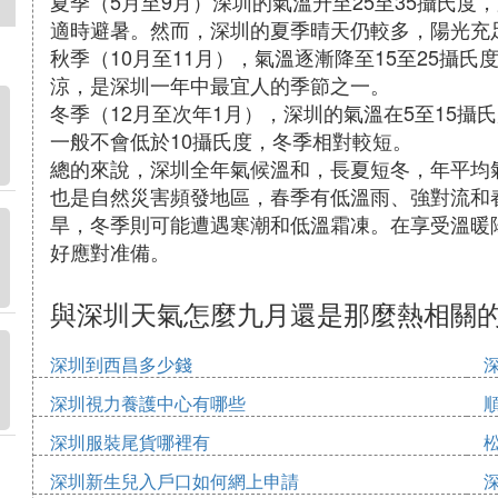
夏季（5月至9月）深圳的氣溫升至25至35攝氏度
適時避暑。然而，深圳的夏季晴天仍較多，陽光充
秋季（10月至11月），氣溫逐漸降至15至25攝
涼，是深圳一年中最宜人的季節之一。
冬季（12月至次年1月），深圳的氣溫在5至15
一般不會低於10攝氏度，冬季相對較短。
總的來說，深圳全年氣候溫和，長夏短冬，年平均氣
也是自然災害頻發地區，春季有低溫雨、強對流和
旱，冬季則可能遭遇寒潮和低溫霜凍。在享受溫暖
好應對准備。
與深圳天氣怎麼九月還是那麼熱相關
深圳到西昌多少錢
深圳視力養護中心有哪些
深圳服裝尾貨哪裡有
深圳新生兒入戶口如何網上申請