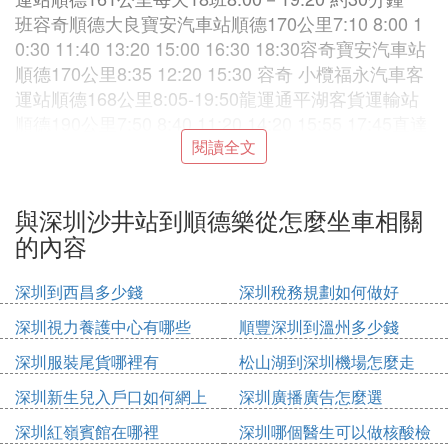
班容奇順德大良寶安汽車站順德170公里7:10 8:00 1
0:30 11:40 13:20 15:00 16:30 18:30容奇寶安汽車站
順德170公里8:35 12:20 15:30 容奇 小欖福永汽車客
運站順德168公里8:05-19:50龍運通平湖客貨運輸站
順德190公里7:50 8:40 11:20 14:20 15:55 17:45直達
蛇口汽車站順德168公里08：40 15：35太平、番禺
閱讀全文
坑梓汽車站順德245公里07:10 10:50 12:00 16:40 17:
50直達容奇、順德汽車站坪山汽車站順德162公里0
與深圳沙井站到順德樂從怎麼坐車相關
7：20/8：30/9：35/11：00/13：20/15：40/16：50
的內容
大良、容奇福田汽車站順德175公里07:20 08:20 09:2
0 09:50 10:30 11:00 11:30 12:30 13:40 14:40 15:40
深圳到西昌多少錢
深圳稅務規劃如何做好
16:20 16:50 17:20 17:50 19:10大良、容奇僑社汽車
站順德175公里07:00-19:30（約30分鍾一班）大良
深圳視力養護中心有哪些
順豐深圳到溫州多少錢
容桂龍崗長途汽車客運站順德162公里06:50至18:40
深圳服裝尾貨哪裡有
松山湖到深圳機場怎麼走
約40分鍾一班橫崗長途汽車站順德190公里7:40-16:1
0 60分鍾一班直達南山汽車站順德大良汽車站200公
深圳新生兒入戶口如何網上
深圳廣播廣告怎麼選
里08:10,09:00,11:30,14:30,16:00,17:30(運行時間約
申請
深圳紅嶺賓館在哪裡
深圳哪個醫生可以做核酸檢