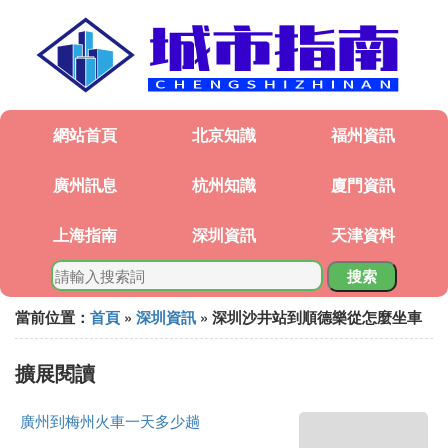
網站首頁
北京知識
福州資訊
廣州訊息
杭州知識
廈門資訊
上海指南
深圳資訊
天津資料
搜索
當前位置：
首頁
»
深圳資訊
» 深圳沙井站到順德樂從怎麼坐車
擴展閱讀
廣州到梅州火車一天多少趟