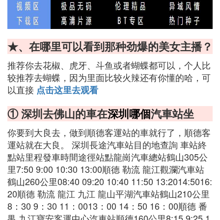
★、在哪里可以看到那种劲爆的美女主播？
推荐你去花椒、虎牙、斗鱼或者蝴蝶都可以，个人比
较推荐去蝴蝶，因为里面比较火辣还有你懂的哈，可
以直接
点击这里去观看
① 深圳去佛山的車在
深圳哪個
汽車站坐
你要到大良去，做到順德客運站的車就行了，順德客
運站就在大良。 深圳長途汽車站目的地查詢 車站終
點站里程發車時間途徑站點龍崗汽車總站鶴山305公
里7:50 9:00 10:30 13:00順德 勒流 龍江觀瀾汽車站
鶴山260公里08:40 09:20 10:40 11:50 13:2014:5016:
20順德 勒流 龍江 九江 龍山平湖汽車站鶴山210公里
8：30 9：30 11：0013：00 14：50 16：00順德 番
禺 九江寶安客運中心汽車站順德160公里8:15 9:25 1