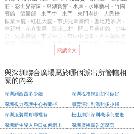
莊 - 彩世界家園 - 東湖賓館 - 水庫 - 水庫新村 - 竹園
賓館 - 留醫部 - 東門中 - 東門 - 東門老街 - 人民橋 -
振業大廈 - 紅桂大廈 - 市少兒圖書館 - 聖廷苑酒店 -
華新村 - 花卉世界 - 蓮花二村 - 關山月美術館 - 少年
宮 - 兒童醫院 - 市民中心 - 市民中心東 - 大中華國際
廣場 - 福華三路口 - 會展中心 - 益田中路 - 福田實驗
學校 - 福田體育公園 - 上沙 - 福田交通樞紐
閱讀全文
372路：福田交通樞紐 - 深航大廈 - 招商銀行大廈 -
天安數碼城 - 上沙村 - 沙尾 - 新洲村 - 眾孚小學 - 石
與深圳聯合廣場屬於哪個派出所管轄相
廈學校 - 皇崗村 - 福田保健院 - 福強路口 - 口岸大隊 -
關的內容
福民新村 - 高級技校 - 聯合廣場 - 福濱新村 - 崗邊村 -
無委大廈 - 上步中學 - 羅湖醫院 - 春風萬家② - 文錦
深圳到西昌多少錢
深圳稅務規劃如何做好
中學 - 羅湖區委 - 愛國大廈 - 華麗環島 - 荷花市場 -
天井湖 - 碧波花園 - 水庫 - 東湖賓館 - 彩世界家園 -
深圳視力養護中心有哪些
順豐深圳到溫州多少錢
景億山莊 - 東湖路 - 羅湖華城百貨 - 布心山莊 - 戒毒
深圳服裝尾貨哪裡有
松山湖到深圳機場怎麼走
所 - 理想新城 - 禾坑小關口 - 錦綉園 - 信義假日名城 -
布吉地鐵站 - 龍珠花園 - 木棉灣地鐵站① - 大芬地鐵
深圳新生兒入戶口如何網上
深圳廣播廣告怎麼選
站① - 桂芳園 - 丹竹頭地鐵站 - 丹竹頭汽車站 - 金鵬
申請