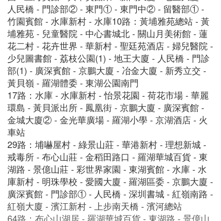
人民橋 - 門診部② - 東門① - 東門中② - 留醫部① -
竹園賓館 - 水庫新村 - 水庫10路：黃埔雅苑總站 - 黃
埔雅苑 - 兒童醫院 - 中心書城北 - 關山月美術館 - 蓮
花二村 - 花卉世界 - 華新村 - 聖廷苑酒店 - 婦兒醫院 -
少兒圖書館 - 荔枝公園(1) - 地王大廈 - 人民橋 - 門診
部(1) - 廣深賓館 - 京鵬大廈 - 冶金大廈 - 新秀立交 -
黃貝嶺 - 羅湖體委 - 東湖公園南門
17路：水庫 - 水庫新村 - 怡景花園 - 荷花市場 - 華麗
環島 - 黃貝派出所 - 鳳凰街 - 京鵬大廈 - 廣深賓館 -
金城大廈② - 金光華廣場 - 羅湖小學 - 京湖酒店 - 火
車站
29路：埔嚇屋村 - 綠景山莊 - 華港新村 - 理想新城 -
戒毒所 - 布心山莊 - 金稻田路口 - 羅湖華城百貨 - 東
湖路 - 景億山莊 - 彩世界家園 - 東湖賓館 - 水庫 - 水
庫新村 - 明珠學校 - 愛國大廈 - 羅湖區委 - 京鵬大廈 -
廣深賓館 - 門診部① - 人民橋 - 深圳書城 - 紅嶺南路 -
紅嶺大廈 - 濱江新村 - 上步南天橋 - 濱河總站
64路：布心山湖居 - 羅湖華城百貨 - 東湖路 - 景億山