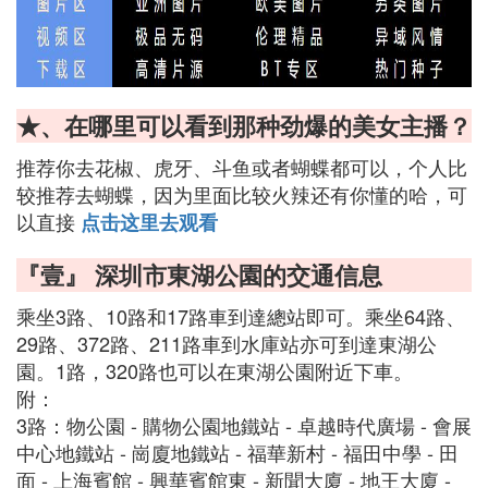
★、在哪里可以看到那种劲爆的美女主播？
推荐你去花椒、虎牙、斗鱼或者蝴蝶都可以，个人比
较推荐去蝴蝶，因为里面比较火辣还有你懂的哈，可
以直接
点击这里去观看
『壹』 深圳市東湖公園的交通信息
乘坐3路、10路和17路車到達總站即可。乘坐64路、
29路、372路、211路車到水庫站亦可到達東湖公
園。1路，320路也可以在東湖公園附近下車。
附：
3路：物公園 - 購物公園地鐵站 - 卓越時代廣場 - 會展
中心地鐵站 - 崗廈地鐵站 - 福華新村 - 福田中學 - 田
面 - 上海賓館 - 興華賓館東 - 新聞大廈 - 地王大廈 -