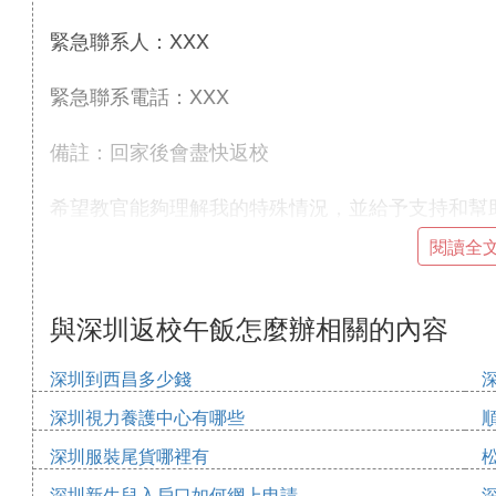
緊急聯系人：XXX
緊急聯系電話：XXX
備註：回家後會盡快返校
希望教官能夠理解我的特殊情況，並給予支持和幫
閱讀全
再次感謝教官的理解和幫助。
此致
與深圳返校午飯怎麼辦相關的內容
敬禮
深圳到西昌多少錢
深圳視力養護中心有哪些
您的學員：XXX
深圳服裝尾貨哪裡有
日期：XXX年X月X日
深圳新生兒入戶口如何網上申請