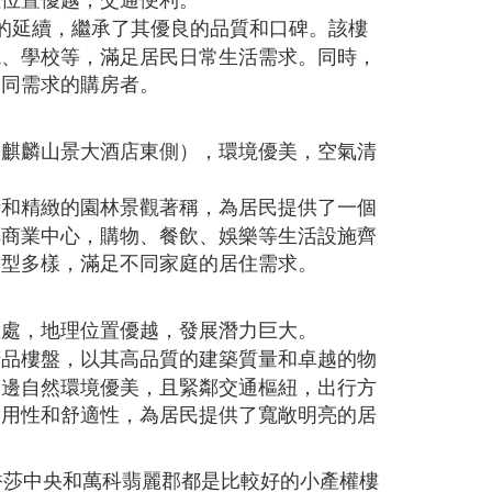
的延續，繼承了其優良的品質和口碑。該樓
院、學校等，滿足居民日常生活需求。同時，
不同需求的購房者。
（麒麟山景大酒店東側），環境優美，空氣清
計和精緻的園林景觀著稱，為居民提供了一個
鄰商業中心，購物、餐飲、娛樂等生活設施齊
戶型多樣，滿足不同家庭的居住需求。
匯處，地理位置優越，發展潛力巨大。
精品樓盤，以其高品質的建築質量和卓越的物
周邊自然環境優美，且緊鄰交通樞紐，出行方
實用性和舒適性，為居民提供了寬敞明亮的居
香莎中央和萬科翡麗郡都是比較好的小產權樓