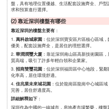
盤，具有地理位置優越、生活配套設施齊全、戶型
求和預算進行選擇。
⑵ 靠近深圳樓盤有哪些
：
靠近深圳的樓盤主要有
1.
：位於深圳寶安區片區核心區域，
萬科啟城家園
優美，配套設施齊全，是居住的理想選擇。
2.
：靠近深圳南山區高新技術園區，
華潤潤璽大廈
質高端，吸引了許多年輕白領和企業家。
3.
：位於深圳福田區中心地段，緊鄰
招商雙璽花園
化率高，居住環境舒適。
4.
：位於龍崗區龍崗中心城區域
佳兆業未來城花園
完善，居住舒適度高。
：
詳細解釋如下
深圳作為中國的一線城市，房地產市場繁榮，樓盤