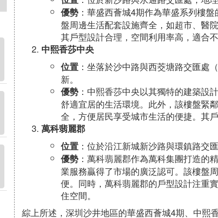
：華盛西薈城4期作為華盛系列樓盤
優勢
盤周邊生活配套設施齊全，如超市、醫
其戶型設計合理，空間利用率高，適合
中熙香莎中央
：坐落於沙中路與西茭塘路交匯處
位置
新。
：中熙香莎中央以其獨特的建築設
優勢
舒適宜居的生活環境。此外，該樓盤緊
全，方便居民享受城市生活的便捷。其
萬科翡麗郡
：位於沿江新城新沙路與環鎮路交
位置
：萬科翡麗郡作為萬科集團打造的
優勢
業服務贏得了市場的廣泛認可。該樓盤
便。同時，萬科翡麗郡的戶型設計注重
住空間。
綜上所述，深圳沙井地區的華盛西薈城4期、中熙