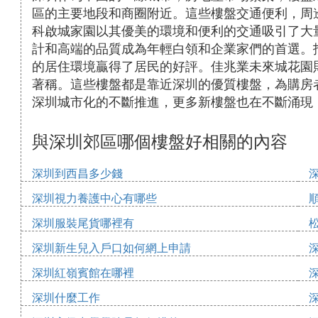
區的主要地段和商圈附近。這些樓盤交通便利，周
科啟城家園以其優美的環境和便利的交通吸引了大
計和高端的品質成為年輕白領和企業家們的首選。
的居住環境贏得了居民的好評。佳兆業未來城花園
著稱。這些樓盤都是靠近深圳的優質樓盤，為購房
深圳城市化的不斷推進，更多新樓盤也在不斷涌現
與深圳郊區哪個樓盤好相關的內容
深圳到西昌多少錢
深圳視力養護中心有哪些
深圳服裝尾貨哪裡有
深圳新生兒入戶口如何網上申請
深圳紅嶺賓館在哪裡
深圳什麼工作