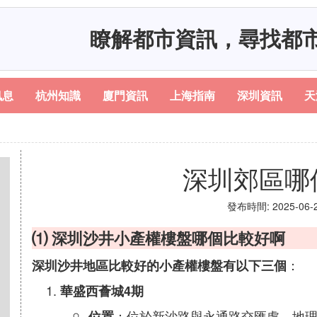
瞭解都市資訊，尋找都
訊息
杭州知識
廈門資訊
上海指南
深圳資訊
天
深圳郊區哪
發布時間: 2025-06-23
⑴ 深圳沙井小產權樓盤哪個比較好啊
：
深圳沙井地區比較好的小產權樓盤有以下三個
華盛西薈城4期
：位於新沙路與永通路交匯處，地
位置