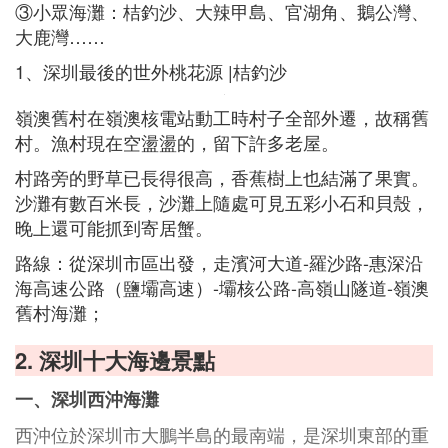
③小眾海灘：桔釣沙、大辣甲島、官湖角、鵝公灣、
大鹿灣……
1、深圳最後的世外桃花源 |桔釣沙
嶺澳舊村在嶺澳核電站動工時村子全部外遷，故稱舊
村。漁村現在空盪盪的，留下許多老屋。
村路旁的野草已長得很高，香蕉樹上也結滿了果實。
沙灘有數百米長，沙灘上隨處可見五彩小石和貝殼，
晚上還可能抓到寄居蟹。
路線：從深圳市區出發，走濱河大道-羅沙路-惠深沿
海高速公路（鹽壩高速）-壩核公路-高嶺山隧道-嶺澳
舊村海灘；
2. 深圳十大海邊景點
一、深圳西沖海灘
西沖位於深圳市大鵬半島的最南端，是深圳東部的重