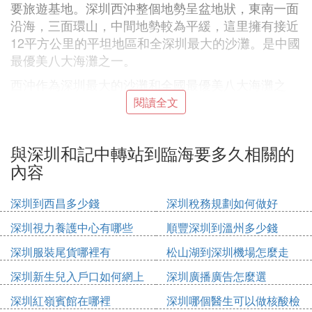
要旅遊基地。深圳西沖整個地勢呈盆地狀，東南一面
沿海，三面環山，中間地勢較為平緩，這里擁有接近
12平方公里的平坦地區和全深圳最大的沙灘。是中國
最優美八大海灘之一。
西沖作為深圳最大的沙灘和全國最優美八大海灘之
一，因此這里是很多徒步愛好者的最愛，西沖擁有深
閱讀全文
圳市最綿長的高水準沙灘、最潔凈的海域。沙灘就像
－條蜿蜒的銀帶連接在兩山之間，旁邊的山上可做觀
與深圳和記中轉站到臨海要多久相關的
景台，日出、日落將盡收眼底。
內容
3. 開車去海邊旅遊要帶東西開車去海邊旅
深圳到西昌多少錢
深圳稅務規劃如何做好
遊需要帶東西嗎
深圳視力養護中心有哪些
順豐深圳到溫州多少錢
深圳服裝尾貨哪裡有
松山湖到深圳機場怎麼走
1.海邊自駕旅遊要帶東西去嗎
深圳新生兒入戶口如何網上
深圳廣播廣告怎麼選
申請
深圳紅嶺賓館在哪裡
深圳哪個醫生可以做核酸檢