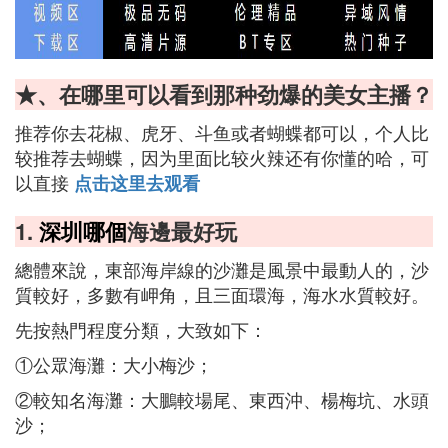
★、在哪里可以看到那种劲爆的美女主播？
推荐你去花椒、虎牙、斗鱼或者蝴蝶都可以，个人比
较推荐去蝴蝶，因为里面比较火辣还有你懂的哈，可
以直接
点击这里去观看
1.
深圳哪個
海邊最好玩
總體來說，東部海岸線的沙灘是風景中最動人的，沙
質較好，多數有岬角，且三面環海，海水水質較好。
先按熱門程度分類，大致如下：
①公眾海灘：大小梅沙；
②較知名海灘：大鵬較場尾、東西沖、楊梅坑、水頭
沙；