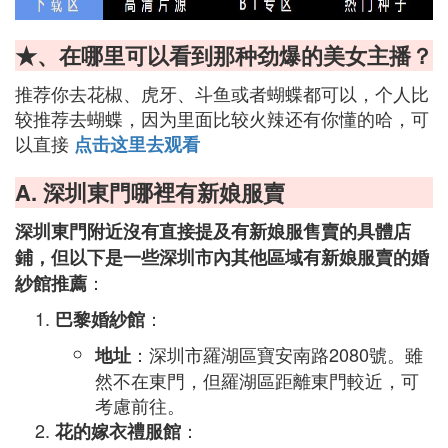
★、在哪里可以看到那种劲爆的美女主播？
推荐你去花椒、虎牙、斗鱼或者蝴蝶都可以，个人比
较推荐去蝴蝶，因为里面比较火辣还有你懂的哈，可
以直接
点击这里去观看
A. 深圳東門哪裡有新娘服賣
深圳東門附近沒有直接提及有新娘服售賣的具體店
鋪，但以下是一些深圳市內其他區域有新娘服賣的婚
：
紗館推薦
：
巴黎婚紗館
：深圳市羅湖區寶安南路2080號。雖
地址
然不在東門，但羅湖區距離東門較近，可
考慮前往。
：
花的嫁衣禮服館