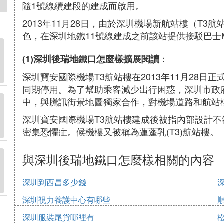
隨1號線續建段的建成而啟用。
2013年11月28日，由於深圳機場新航站樓（T
色，在深圳地鐵11號線建成之前該站提供接駁巴士
：
(1)深圳後瑞地鐵口怎麼樣擴展閱讀
深圳寶安國際機場T3航站樓在2013年11月28日
同期停用。為了幫助乘客減少出行困惑，深圳市政
中，與騰訊街景地圖獨家合作，對機場道路和航站
深圳寶安國際機場T3航站樓建成後被指內部設計
密集恐懼症。候機樓又被稱為蓮蓬乳(T3)航站樓。
與深圳後瑞地鐵口怎麼樣相關的內容
深圳到西昌多少錢
深圳視力養護中心有哪些
深圳服裝尾貨哪裡有