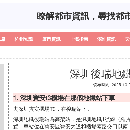
瞭解都市資訊，尋找都
訊息
杭州知識
廈門資訊
上海指南
深圳資訊
天
樣
深圳後瑞地
發布時間: 2025-10-07
1. 深圳寶安t3機場在那個地鐵站下車
去深圳寶安機場T3，在後瑞站下。
深圳地鐵後瑞站為高架站，是深圳地鐵1號線（羅
置，車站位在寶安區寶安大道和機場南路交口以南，距