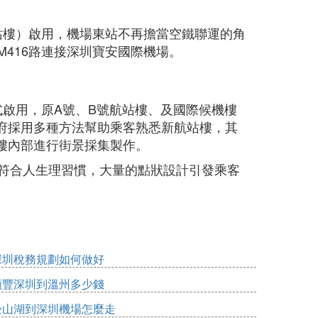
3航站樓）啟用，機場東站不再擔當空鐵聯運的角
M416路連接深圳寶安國際機場。
正式啟用，原A號、B號航站樓、及國際候機樓
府採用多種方法幫助乘客熟悉新航站樓，其
樓內部進行街景採集製作。
不符合人生理習慣，大量的點狀設計引發乘客
深圳稅務規劃如何做好
順豐深圳到溫州多少錢
松山湖到深圳機場怎麼走