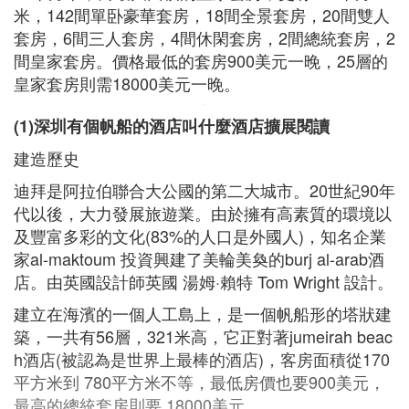
米，142間單卧豪華套房，18間全景套房，20間雙人
套房，6間三人套房，4間休閑套房，2間總統套房，2
間皇家套房。價格最低的套房900美元一晚，25層的
皇家套房則需18000美元一晚。
(1)深圳有個帆船的酒店叫什麼酒店擴展閱讀
建造歷史
迪拜是阿拉伯聯合大公國的第二大城市。20世紀90年
代以後，大力發展旅遊業。由於擁有高素質的環境以
及豐富多彩的文化(83%的人口是外國人)，知名企業
家al-maktoum 投資興建了美輪美奐的burj al-arab酒
店。由英國設計師英國 湯姆·賴特 Tom Wright 設計。
建立在海濱的一個人工島上，是一個帆船形的塔狀建
築，一共有56層，321米高，它正對著jumeirah beac
h酒店(被認為是世界上最棒的酒店)，客房面積從170
平方米到 780平方米不等，最低房價也要900美元，
最高的總統套房則要 18000美元。