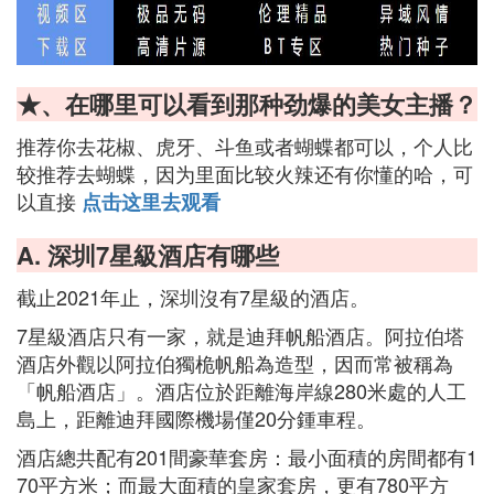
★、在哪里可以看到那种劲爆的美女主播？
推荐你去花椒、虎牙、斗鱼或者蝴蝶都可以，个人比
较推荐去蝴蝶，因为里面比较火辣还有你懂的哈，可
以直接
点击这里去观看
A. 深圳7星級酒店有哪些
截止2021年止，深圳沒有7星級的酒店。
7星級酒店只有一家，就是迪拜帆船酒店。阿拉伯塔
酒店外觀以阿拉伯獨桅帆船為造型，因而常被稱為
「帆船酒店」。酒店位於距離海岸線280米處的人工
島上，距離迪拜國際機場僅20分鍾車程。
酒店總共配有201間豪華套房：最小面積的房間都有1
70平方米；而最大面積的皇家套房，更有780平方