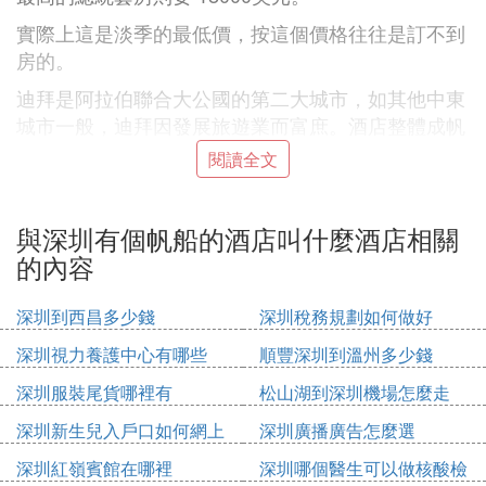
實際上這是淡季的最低價，按這個價格往往是訂不到
房的。
迪拜是阿拉伯聯合大公國的第二大城市，如其他中東
城市一般，迪拜因發展旅遊業而富庶。酒店整體成帆
船型，給人以馳騁大海的感覺。
閱讀全文
伯瓷酒店最初的創意是由阿聯酋國防部長。迪拜王儲
阿勒馬克圖姆提出的，他夢想給迪拜一個悉尼歌劇
與深圳有個帆船的酒店叫什麼酒店相關
院，艾菲爾鐵塔式的地標。
的內容
經過全世界上百名設計師的奇思妙想，加上迪拜人巨
大的錢口袋和5年的時間，終於締造出一個夢幻般的
深圳到西昌多少錢
深圳稅務規劃如何做好
建築——將濃烈的伊斯蘭風格和極盡奢華的裝飾與高
深圳視力養護中心有哪些
順豐深圳到溫州多少錢
科技手段，建材完美結合，建築本身獲獎無數。
深圳服裝尾貨哪裡有
松山湖到深圳機場怎麼走
B. 深圳市南山區五星級酒店有哪些
深圳新生兒入戶口如何網上
深圳廣播廣告怎麼選
您好，您可以登錄藝龍官網查看，為您推薦以下的酒
申請
深圳紅嶺賓館在哪裡
深圳哪個醫生可以做核酸檢
店，請參考：