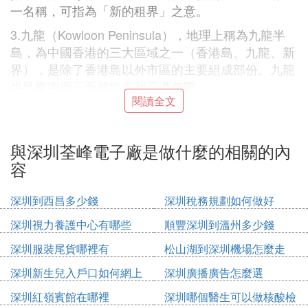
一名稱，可指為「新的租界」之意。
3.九龍（Kowloon Peninsula），地理上稱為九龍半
島，為中國香港的三大區域之一（香港島、九龍、新
界），是除了香港島以外市區的主要組成部份。九龍
半島東南西三面被維多利亞港包圍。
閱讀全文
九龍（Kowloon）全名為九龍半島,是香港的三大區域
之一，九龍東南西三面都被維多利亞港包圍。九龍與
一海之隔的港島一樣，是組成香港繁盛的市區中，不
與深圳荃峰電子廠是做什麼的相關的內
可或缺的一部分。其中，以尖沙咀、油麻地及旺角
容
（簡稱油尖旺）最具吸引力，這些地區購物、飲食、
娛樂與文化應有盡有。
深圳到西昌多少錢
深圳稅務規劃如何做好
九龍是位在北邊港口的半島，尖沙嘴一帶是最多遊客
深圳視力養護中心有哪些
順豐深圳到溫州多少錢
聚集的地方。香港島的面積為78平方公里，只佔全香
深圳服裝尾貨哪裡有
松山湖到深圳機場怎麼走
港陸地面積的7%。
深圳新生兒入戶口如何網上
深圳廣播廣告怎麼選
九龍東、西部為人口稠密的工業區，北部是住宅區，
申請
南部是著名的商業區。世界最繁忙機場之一的前香港
深圳紅嶺賓館在哪裡
深圳哪個醫生可以做核酸檢