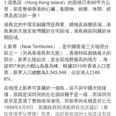
1.港島區（Hong Kong Island）的面積只有80平方公
里，卻是整個香港的心臟，集購物、娛樂、休閑、經
濟及政治於一身！
港島北的中環至銅鑼灣是商業、購物及娛樂區域，港
島東的天後至柴灣屬於住宅區域，港島南區則屬於休
閑區域。
2.新界（New Territories），是中國香港三大地理分
區之一（另為香港島和九龍），香港特區面積最大的
部分，新界丘陵起伏，是全區地勢最高的地方 ，海
拔957米的大帽山為最高峰。根據2010年香港人口普
查，新界人口總數為3,343,046，佔全港人口49.
8%。
在地理上新界可算屬於一個島，並不與中國大陸接
壤，原因是深圳河的左右源頭幾乎是一樣，而深圳河
甚至是貫通了整個港深邊境。而新界的名稱是於公元
1898年6月9日，英國政府與清政府在北京簽訂《展
拓香港界址專條》而來。由於新租借的土地並沒有統