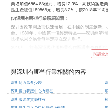
業增加值6564.83億元，增長12.0%；高技術製造業
區生產總值189568元，增長3.2%，按2018年平均
(3)深圳有哪些行業擴展閱讀：
深圳因改革開放而快速發展，在中國的制度創新、
命。1980年，中國第一個經濟特區——深圳經濟特區
技術成果交易會每年定期在深圳舉行。
2010年，前海深港現代服務業合作區獲中央政府
2011年，深圳主辦第26屆世界大學生夏季運動會
閱讀全
國內地經濟總量第三大城市。2018年，在改革開
深圳是中國南方最重要的高新技術研發和製造基地
與深圳有哪些行業相關的內容
機場是中國大陸第五大民航機場。深圳證券交易所的首
界第一位，是中國企業重要的融資平台。
深圳到西昌多少錢
⑷ 深圳市的主要產業是
深圳視力養護中心有哪些
深圳服裝尾貨哪裡有
深圳的產業結構凸顯「三個為主」：經濟增量以新
40.9%；工業以先進製造業為主，先進製造業占工
深圳新生兒入戶口如何網上申請