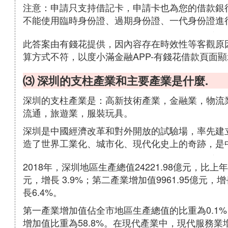
注意：申請只支持借記卡，申請卡也為您的借款銀
不能使用臨時身份證、過期身份證、一代身份證進
此答案由有錢花提供，因內容存在時效性等客觀原
算方式不符，以度小滿金融APP-有錢花借款頁面
⑶ 深圳的支柱產業和主要產業是什麼.
深圳的支柱產業是：高新技術產業，金融業，物流
流通，旅遊業，服裝玩具。
深圳是中國經濟改革和對外開放的試驗場，率先建
造了世界工業化、城市化、現代化史上的奇跡，是
2018年，深圳地區生產總值24221.98億元，比上
元，增長 3.9%；第二產業增加值9961.95億元，增
長6.4%。
第一產業增加值佔全市地區生產總值的比重為0.1%
增加值比重為58.8%。在現代產業中，現代服務業增加