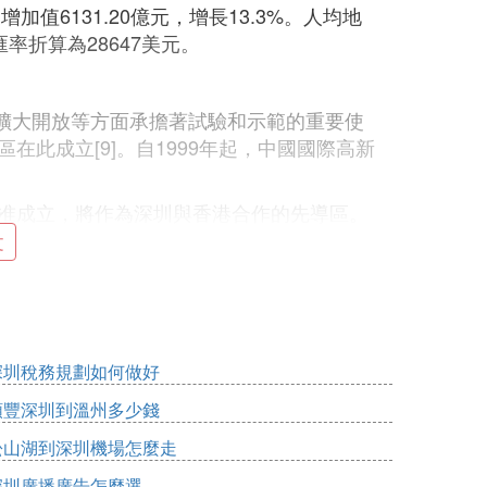
增加值6131.20億元，增長13.3%。人均地
匯率折算為28647美元。
擴大開放等方面承擔著試驗和示範的重要使
在此成立[9]。自1999年起，中國國際高新
批准成立，將作為深圳與香港合作的先導區。
。2016年，深圳市生產總值超越廣州市成為中
文
放四十年之際深圳市生產總值超越香港。
之一，常被譽為中國的矽谷。深圳寶安國際
次公開募股數量自2009年至2015年居世
深圳稅務規劃如何做好
順豐深圳到溫州多少錢
松山湖到深圳機場怎麼走
興產業為主，新興產業對GDP增長貢獻率達
業比重超過70%；三產以現代服務業為主，
深圳廣播廣告怎麼選