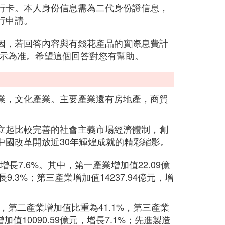
行卡。本人身份信息需為二代身份證信息，
行申請。
因，若回答內容與有錢花產品的實際息費計
顯示為准。希望這個回答對您有幫助。
業，文化產業。主要產業還有房地產，商貿
立起比較完善的社會主義市場經濟體制，創
中國改革開放近30年輝煌成就的精彩縮影。
年增長7.6%。其中，第一產業增加值22.09億
長9.3%；第三產業增加值14237.94億元，增
，第二產業增加值比重為41.1%，第三產業
值10090.59億元，增長7.1%；先進製造