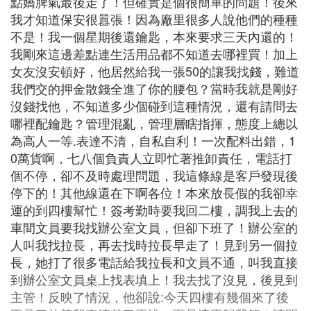
點嬌脾氣最後走了！但確實是個很簡單的問題！後來
我才知道保安很囂張！因為廠里很多人說他們的種種
不是！我一個星期後還鑰匙，本來要求三天內還的！
我剛來這邊差點連生活用品都不知道去哪裡買！加上
女友沒安頓好，他居然給我一張50的讓我找錢，難道
我們交的押金散錢全進了你的腰包？當時我就是剛好
沒錢找他，不知道多少個碰到這種情況，還有請問去
哪裡配鑰匙？管理混亂，管理層瞎指揮，態度上總以
為高人一等.表達不清，自私自利！一次配料出錯，1
0萬貨啊，七八個負責人立即忙著推卸責任，電話打
個不停，卻不及時處理問題，我這條線是客戶發現後
停下的！其他線還在下啊各位！本來放長假的我卻幸
運的到四樓幫忙！簽考勤時要我回二樓，調我上去的
車間文員要我找辦公室文員，但卻下班了！辦公室的
人叫我找拉長，再去找時拉長早走了！見到另一個拉
長，她打了很多電話給我拉長和文員不通，叫我直接
到辦公室文員桌上找表填上！我去找了沒見，後見到
主管！反映了情況，他卻說:今天四樓有幾個來了後