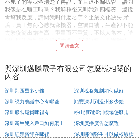
不見了的等我查清楚了再說，而且這不歸我管！請問
我像是在騙工時嗎？我解釋後又叫我到四樓簽，還說
會幫我反應，請問我叫什麼名字？企業文化缺失.矛
盾，員工無向心感就像機器，空喊口號，生產卻不能
去繁從簡出錯率高，重量而不重質，不以人為本，請
問什麼叫做質量？規矩太多，有罰無賞，差別對待，
閱讀全文
對下嚴行對上卻形同虛設，管理層都不以身作則有擔
當，所謂上樑不正下樑歪也，留不住人才，人到用時
方恨不精！走法律漏洞，有訂單時讓你加班到死，而
與深圳邁騰電子有限公司怎麼樣相關的
無訂單時放假到你想死！周五讓你加到臨晨2點也不
內容
給你周末加，排班不合理，計劃生產表永遠都是變化
表，不怕浪費紙嗎？員工怨聲載道，走的多過留的，
深圳到西昌多少錢
深圳稅務規劃如何做好
新人換舊人出錯率能不高嗎？員工矛盾糾紛爭吵也沒
深圳視力養護中心有哪些
順豐深圳到溫州多少錢
人解決，我所在的線就有三起了！請問員工內部不和
問題嚴重嗎？伙食我就不評論了！因人而異，飯堂蠻
深圳服裝尾貨哪裡有
松山湖到深圳機場怎麼走
小的，我只知道我剛用三天的洗潔精不見了，同事剛
深圳新生兒入戶口如何網上
深圳廣播廣告怎麼選
用兩個星期的飯盆也不見了，同事明明打滿的開水卻
申請
被喝光了，牙膏洗衣粉紙巾只用了一個星期，都發生
深圳紅嶺賓館在哪裡
深圳哪個醫生可以做核酸檢