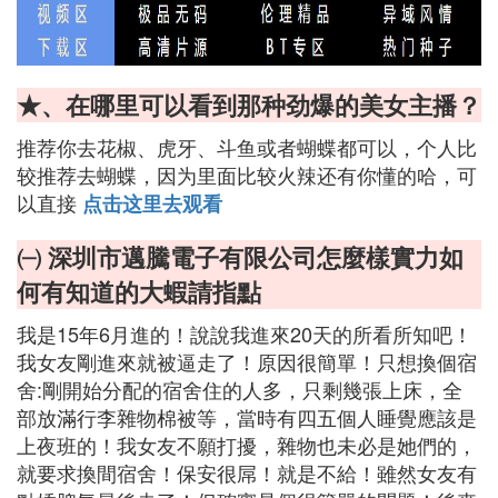
★、在哪里可以看到那种劲爆的美女主播？
推荐你去花椒、虎牙、斗鱼或者蝴蝶都可以，个人比
较推荐去蝴蝶，因为里面比较火辣还有你懂的哈，可
以直接
点击这里去观看
㈠ 深圳市邁騰電子有限公司怎麼樣實力如
何有知道的大蝦請指點
我是15年6月進的！說說我進來20天的所看所知吧！
我女友剛進來就被逼走了！原因很簡單！只想換個宿
舍:剛開始分配的宿舍住的人多，只剩幾張上床，全
部放滿行李雜物棉被等，當時有四五個人睡覺應該是
上夜班的！我女友不願打擾，雜物也未必是她們的，
就要求換間宿舍！保安很屌！就是不給！雖然女友有